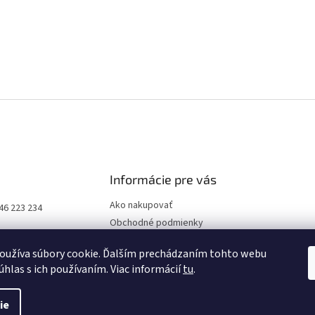
Informácie pre vás
Ako nakupovať
46 223 234
Obchodné podmienky
Podmienky ochrany osobných
oužíva súbory cookie. Ďalším prechádzaním tohto webu
údajov
úhlas s ich používaním. Viac informácií
tu
.
ie