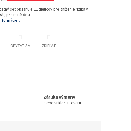
tný set obsahuje 22 dielikov pre zníženie rizika v
i, pre malé deti.
informácie
OPÝTAŤ SA
ZDIEĽAŤ
Záruka výmeny
alebo vrátenia tovaru