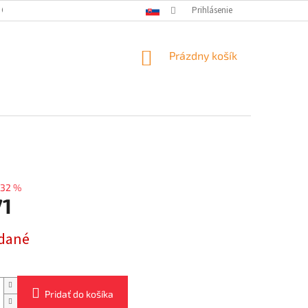
 OSOBNÝCH ÚDAJOV
Prihlásenie
NÁKUPNÝ
Prázdny košík
KOŠÍK
32 %
71
ová
dané
Pridať do košíka