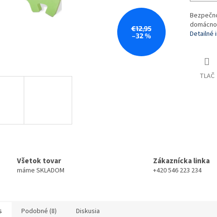
Bezpečnos
domácnost
€12,95
Detailné 
–32 %
TLAČ
Všetok tovar
Zákaznícka linka
máme SKLADOM
+420 546 223 234
s
Podobné (8)
Diskusia