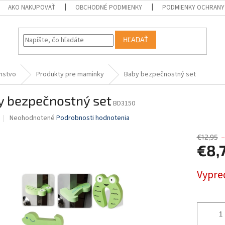
AKO NAKUPOVAŤ
OBCHODNÉ PODMIENKY
PODMIENKY OCHRANY
HĽADAŤ
enstvo
Produkty pre maminky
Baby bezpečnostný set
y bezpečnostný set
BD3150
Priemerné
Neohodnotené
Podrobnosti hodnotenia
hodnotenie
produktu
€12,95
–
je
€8,
0,0
z
Jednotk
Vypre
5
cena:
hviezdičiek.