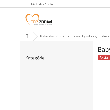
Prejsť
+420 546 223 234
na
obsah
Domov
Materský program - odsávačky mlieka, prísluš
B
Bab
o
Preskočiť
č
Kategórie
kategórie
Akcia
n
ý
p
a
n
e
l