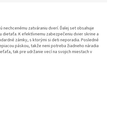
ú nechcenému zatváraniu dverí. Ďalej set obsahuje
azu dietaťa. K efektívnemu zabezpečeniu dvier skrine a
andardné zámky, s ktorými si deti neporadia. Posledné
olepiacou páskou, takže neni potreba žiadneho náradia
eťaťa, tak pre udržanie vecí na svojich miestach v