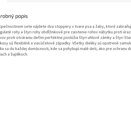
robný popis
zpečnostnom sete nájdete dva stoppery v tvare psa a žaby, ktoré zabraňuj
 gulaté rohy a štyri rohy obdĺžnikové pre zaistenie rohov nábytku proti úr
íkov proti otváraniu deťmi perfektne poslúžia štyri uhlové zámky a štyri št
i kusy sú flexibilné a viacúčelové západky. Všetky dieliky sú opatrené sam
dia sa do každej domácnosti, kde sa pohybujú malé deti, ako pre ochranu di
iach a šuplíkoch.