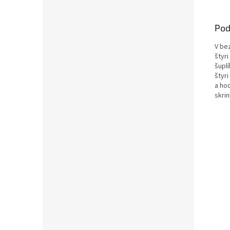
Pod
V be
štyri
šupl
štyr
a ho
skrin