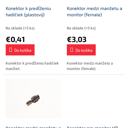
o
o
d
Konektor k predĺženiu
Konektor medzi manžetu a
v
u
hadičiek (plastový)
monitor (female)
k
t
Na sklade
(>5 ks)
Na sklade
(>5 ks)
o
€0,41
€3,03
v
Do košíka
Do košíka
Konektor k predĺženiu hadičiek
Konektor medzi manžetu a
manžiet.
monitor (female).
Konektor medzi manžetu a
Konektor pre monitor HP,