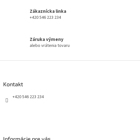
p
r
Zákaznícka linka
v
+420 546 223 234
k
y
v
ý
Záruka výmeny
p
alebo vrátenia tovaru
i
s
u
Z
á
p
ä
Kontakt
t
+420 546 223 234
i
e
Informácie pre vás