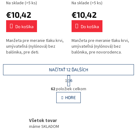
Na sklade
(>5 ks)
Na sklade
(>5 ks)
€10,42
€10,42
Do košíka
Do košíka
Manžeta pre meranie tlaku krvi,
Manžeta pre meranie tlaku krvi,
umývateľná (nylónová) bez
umývateľná (nylónová) bez
balónika, pre deti.
balónika, pre novorodenca.
NAČÍTAŤ 12 ĎALŠÍCH
S
1
6
t
O
r
62
položiek celkom
v
á
l
HORE
n
á
k
d
o
v
a
a
Všetok tovar
c
n
i
máme SKLADOM
i
e
e