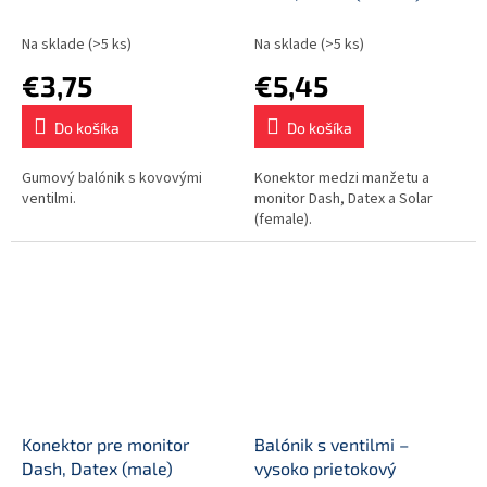
Na sklade
(>5 ks)
Na sklade
(>5 ks)
€3,75
€5,45
Do košíka
Do košíka
Gumový balónik s kovovými
Konektor medzi manžetu a
ventilmi.
monitor Dash, Datex a Solar
(female).
Konektor pre monitor
Balónik s ventilmi –
Dash, Datex (male)
vysoko prietokový