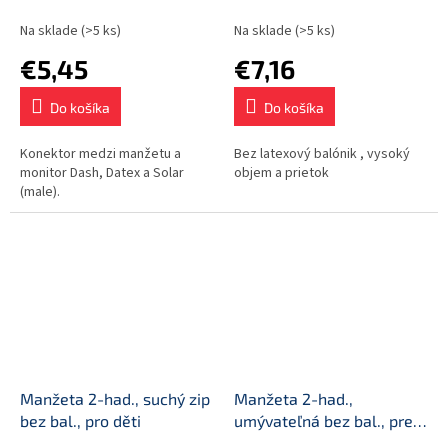
Na sklade
(>5 ks)
Na sklade
(>5 ks)
€5,45
€7,16
Do košíka
Do košíka
Konektor medzi manžetu a
Bez latexový balónik , vysoký
monitor Dash, Datex a Solar
objem a prietok
(male).
Manžeta 2-had., suchý zip
Manžeta 2-had.,
bez bal., pro děti
umývateľná bez bal., pre
dojčatá