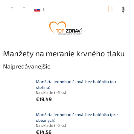
Prejsť
NÁKUP
na
obsah
KOŠÍK
Manžety na meranie krvného tlaku
Najpredávanejšie
Manžeta jednohadičková, bez balónika (na
stehno)
Na sklade
(>5 ks)
€19,49
Manžeta jednohadičková, bez balónika (pre
obéznych)
Na sklade
(>5 ks)
€14,56