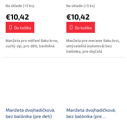
Na sklade
(>5 ks)
Na sklade
(>5 ks)
€10,42
€10,42
Do košíka
Do košíka
Manžeta pro měření tlaku krve,
Manžeta pre meranie tlaku krvi,
suchý zip, pro děti, bavlněná.
umývateľná (nylonová) bez
balónika, pre dojčatá
Manžeta dvojhadičková,
Manžeta dvojhadičková,
bez balónika (pre deti)
bez balónika (pre
novorodenca)