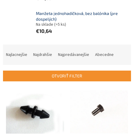
Manžeta jednohadičková, bez balónika (pre
dospelých)
Na sklade
(>5 ks)
€10,64
R
a
Najlacnejšie
Najdrahšie
Najpredávanejšie
Abecedne
d
e
n
OTVORIŤ FILTER
i
e
V
p
ý
r
p
o
i
d
s
u
p
k
r
t