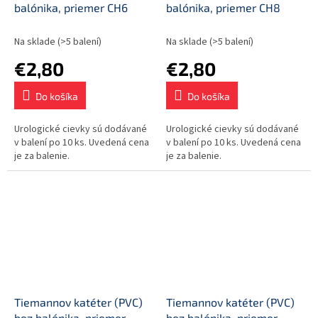
balónika, priemer CH6
balónika, priemer CH8
Na sklade
(>5 balení)
Na sklade
(>5 balení)
€2,80
€2,80
Do košíka
Do košíka
Urologické cievky sú dodávané
Urologické cievky sú dodávané
v balení po 10 ks. Uvedená cena
v balení po 10 ks. Uvedená cena
je za balenie.
je za balenie.
Tiemannov katéter (PVC)
Tiemannov katéter (PVC)
bez balónika, priemer
bez balónika, priemer