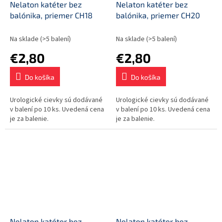
Nelaton katéter bez
Nelaton katéter bez
balónika, priemer CH18
balónika, priemer CH20
Na sklade
(>5 balení)
Na sklade
(>5 balení)
€2,80
€2,80
Do košíka
Do košíka
Urologické cievky sú dodávané
Urologické cievky sú dodávané
v balení po 10 ks. Uvedená cena
v balení po 10 ks. Uvedená cena
je za balenie.
je za balenie.
Nelaton katéter bez
Nelaton katéter bez