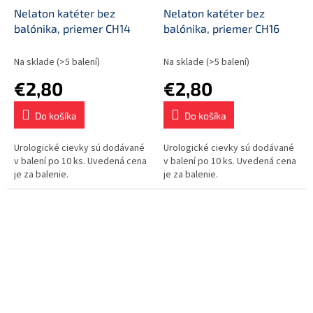
Nelaton katéter bez
Nelaton katéter bez
balónika, priemer CH14
balónika, priemer CH16
Na sklade
(>5 balení)
Na sklade
(>5 balení)
€2,80
€2,80
Do košíka
Do košíka
Urologické cievky sú dodávané
Urologické cievky sú dodávané
v balení po 10 ks. Uvedená cena
v balení po 10 ks. Uvedená cena
je za balenie.
je za balenie.