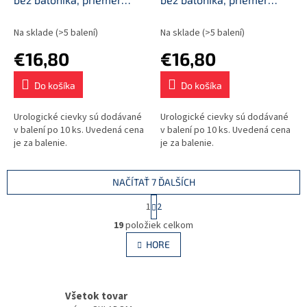
CH10
CH12
Na sklade
(>5 balení)
Na sklade
(>5 balení)
€16,80
€16,80
Do košíka
Do košíka
Urologické cievky sú dodávané
Urologické cievky sú dodávané
v balení po 10 ks. Uvedená cena
v balení po 10 ks. Uvedená cena
je za balenie.
je za balenie.
NAČÍTAŤ 7 ĎALŠÍCH
S
1
2
t
O
r
19
položiek celkom
v
á
l
HORE
n
á
k
d
o
v
a
a
Všetok tovar
c
n