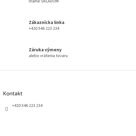
i
máme SKLADOM
i
e
e
p
r
Zákaznícka linka
v
+420 546 223 234
k
y
v
ý
Záruka výmeny
p
alebo vrátenia tovaru
i
s
u
Z
á
p
ä
Kontakt
t
+420 546 223 234
i
e