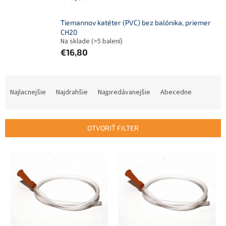
Tiemannov katéter (PVC) bez balónika, priemer
CH20
Na sklade
(>5 balení)
€16,80
R
a
Najlacnejšie
Najdrahšie
Najpredávanejšie
Abecedne
d
e
n
OTVORIŤ FILTER
i
e
V
p
ý
r
p
o
i
d
s
u
p
k
r
t