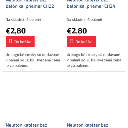
balónika, priemer CH22
balónika, priemer CH24
Na sklade
(>5 balení)
Na sklade
(>5 balení)
€2,80
€2,80
Do košíka
Do košíka
Urologické cievky sú dodávané
Urologické cievky sú dodávané
v balení po 10 ks. Uvedená cena
v balení po 10 ks. Uvedená cena
je za balenie.
je za balenie.
Nelaton katéter bez
Nelaton katéter bez