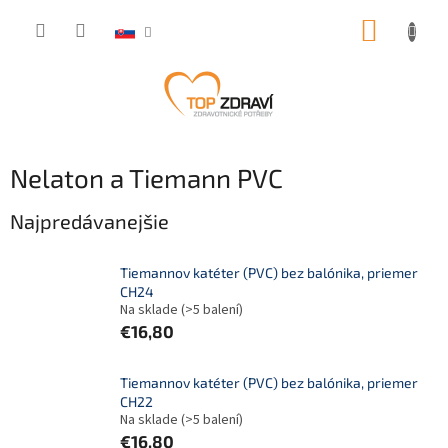
Prejsť
NÁKUP
na
obsah
KOŠÍK
Nelaton a Tiemann PVC
Najpredávanejšie
Tiemannov katéter (PVC) bez balónika, priemer
CH24
Na sklade
(>5 balení)
€16,80
Tiemannov katéter (PVC) bez balónika, priemer
CH22
Na sklade
(>5 balení)
€16,80