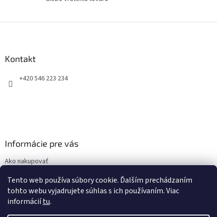
v
ý
p
Z
i
á
s
p
u
ä
Kontakt
t
+420 546 223 234
i
e
Informácie pre vás
Ako nakupovať
Obchodné podmienky
Tento web používa súbory cookie. Ďalším prechádzaním
Podmienky ochrany osobných údajov
tohto webu vyjadrujete súhlas s ich používaním. Viac
informácií
tu
.