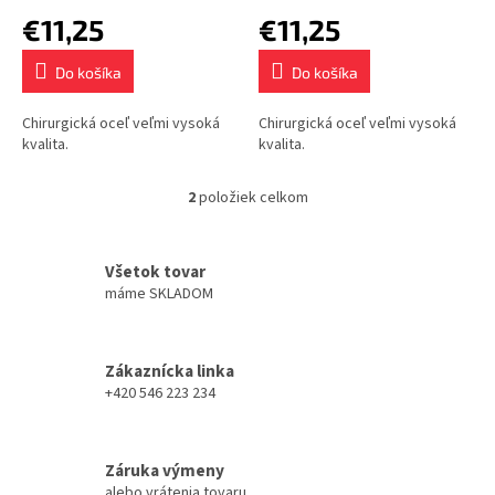
o
€11,25
€11,25
v
Do košíka
Do košíka
Chirurgická oceľ veľmi vysoká
Chirurgická oceľ veľmi vysoká
kvalita.
kvalita.
2
položiek celkom
O
v
l
á
Všetok tovar
d
máme SKLADOM
a
c
i
Zákaznícka linka
e
+420 546 223 234
p
r
v
k
Záruka výmeny
y
alebo vrátenia tovaru