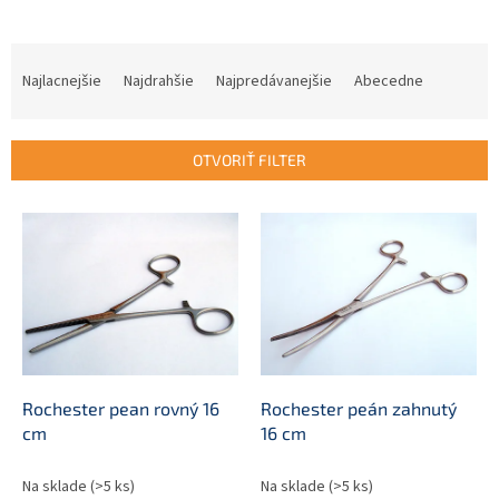
R
a
Najlacnejšie
Najdrahšie
Najpredávanejšie
Abecedne
d
e
n
OTVORIŤ FILTER
i
e
V
p
ý
r
p
o
i
d
s
u
p
k
r
t
o
o
d
Rochester pean rovný 16
Rochester peán zahnutý
v
u
cm
16 cm
k
t
Na sklade
(>5 ks)
Na sklade
(>5 ks)