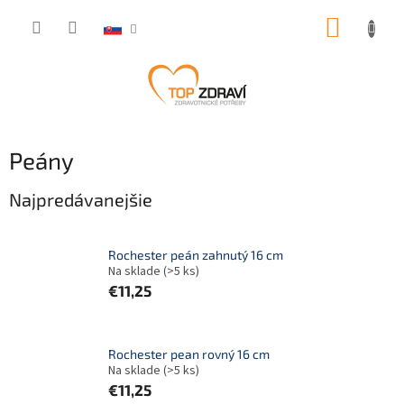
Prejsť
NÁKUP
na
obsah
KOŠÍK
Peány
Najpredávanejšie
Rochester peán zahnutý 16 cm
Na sklade
(>5 ks)
€11,25
Rochester pean rovný 16 cm
Na sklade
(>5 ks)
€11,25