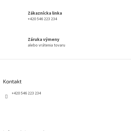
c
i
Zákaznícka linka
e
+420 546 223 234
p
r
v
k
Záruka výmeny
y
alebo vrátenia tovaru
v
ý
p
Z
i
á
s
p
u
ä
Kontakt
t
+420 546 223 234
i
e