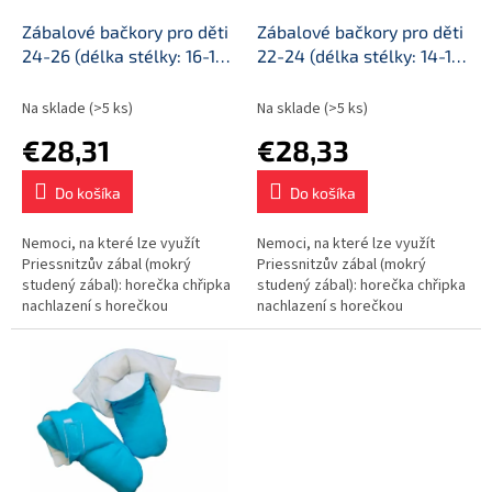
o
o
d
Zábalové bačkory pro děti
Zábalové bačkory pro děti
v
u
24-26 (délka stélky: 16-17
22-24 (délka stélky: 14-15
k
cm)
cm)
t
Na sklade
(>5 ks)
Na sklade
(>5 ks)
o
€28,31
€28,33
v
Do košíka
Do košíka
Nemoci, na které lze využít
Nemoci, na které lze využít
Priessnitzův zábal (mokrý
Priessnitzův zábal (mokrý
studený zábal): horečka chřipka
studený zábal): horečka chřipka
nachlazení s horečkou
nachlazení s horečkou
poúrazové a pooperační stavy
poúrazové a pooperační stavy
revmatické potíže otoky
revmatické potíže otoky
končetin Nemoci,...
končetin...