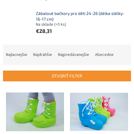
Zábalové bačkory pro děti 24-26 (délka stélky:
16-17 cm)
Na sklade
(>5 ks)
€28,31
R
a
Najlacnejšie
Najdrahšie
Najpredávanejšie
Abecedne
d
e
n
OTVORIŤ FILTER
i
e
V
p
ý
r
p
o
i
d
s
u
p
k
r
t