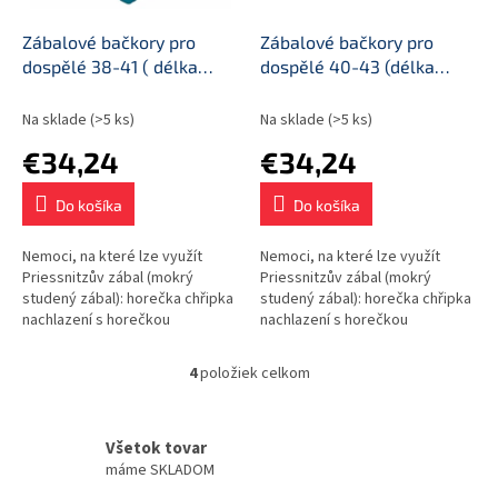
Zábalové bačkory pro
Zábalové bačkory pro
dospělé 38-41 ( délka
dospělé 40-43 (délka
stélky: 25-26 cm)
stélky: 27-28 cm)
Na sklade
(>5 ks)
Na sklade
(>5 ks)
€34,24
€34,24
Do košíka
Do košíka
Nemoci, na které lze využít
Nemoci, na které lze využít
Priessnitzův zábal (mokrý
Priessnitzův zábal (mokrý
studený zábal): horečka chřipka
studený zábal): horečka chřipka
nachlazení s horečkou
nachlazení s horečkou
poúrazové a pooperační stavy
poúrazové a pooperační stavy
revmatické potíže otoky
revmatické potíže otoky
4
položiek celkom
O
končetin Nemoci,...
končetin Nemoci,...
v
l
á
Všetok tovar
d
máme SKLADOM
a