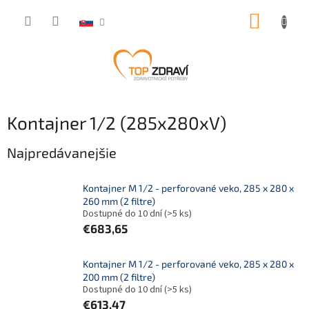
Prejsť
NÁKUP
na
obsah
KOŠÍK
Kontajner 1/2 (285x280xV)
Najpredávanejšie
Kontajner M 1/2 - perforované veko, 285 x 280 x
260 mm (2 filtre)
Dostupné do 10 dní
(>5 ks)
€683,65
Kontajner M 1/2 - perforované veko, 285 x 280 x
200 mm (2 filtre)
Dostupné do 10 dní
(>5 ks)
€613,47