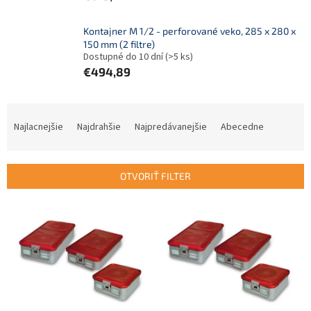
Kontajner M 1/2 - perforované veko, 285 x 280 x
150 mm (2 filtre)
Dostupné do 10 dní
(>5 ks)
€494,89
R
a
Najlacnejšie
Najdrahšie
Najpredávanejšie
Abecedne
d
e
n
OTVORIŤ FILTER
i
e
V
p
ý
r
p
o
i
d
s
u
p
k
r
t