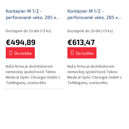
Kontajner M 1/2 -
Kontajner M 1/2 -
perforované veko, 285 x
perforované veko, 285 x
280 x 150 mm (2 filtre)
280 x 200 mm (2 filtre)
Dostupné do 10 dní
(>5 ks)
Dostupné do 10 dní
(>5 ks)
€494,89
€613,47
Do košíka
Do košíka
Naša firma je distribútorom
Naša firma je distribútorom
nemeckej spoločnosti Tekno
nemeckej spoločnosti Tekno
Medical Optic-Chirurgie GmbH z
Medical Optic-Chirurgie GmbH z
Tuttlingenu, svetového
Tuttlingenu, svetového
strediska výroby nástrojov a
strediska výroby nástrojov a
endoskopických veží.
endoskopických veží.
Kontajnery z...
Kontajnery z...