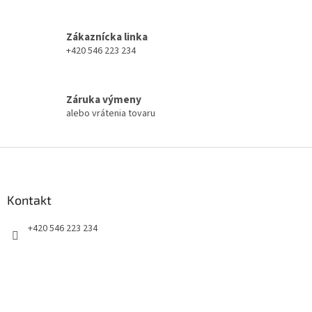
c
i
Zákaznícka linka
e
+420 546 223 234
p
r
v
k
Záruka výmeny
y
alebo vrátenia tovaru
v
ý
p
Z
i
á
s
p
u
ä
Kontakt
t
+420 546 223 234
i
e