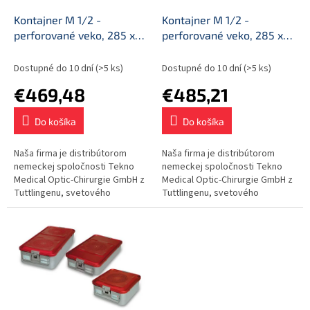
o
o
d
Kontajner M 1/2 -
Kontajner M 1/2 -
v
u
perforované veko, 285 x
perforované veko, 285 x
k
280 x 100 mm (2 filtre)
280 x 135 mm (2 filtre)
t
Dostupné do 10 dní
(>5 ks)
Dostupné do 10 dní
(>5 ks)
o
€469,48
€485,21
v
Do košíka
Do košíka
Naša firma je distribútorom
Naša firma je distribútorom
nemeckej spoločnosti Tekno
nemeckej spoločnosti Tekno
Medical Optic-Chirurgie GmbH z
Medical Optic-Chirurgie GmbH z
Tuttlingenu, svetového
Tuttlingenu, svetového
strediska výroby nástrojov a
strediska výroby nástrojov a
endoskopických veží.
endoskopických veží.
Kontajnery z...
Kontajnery z...