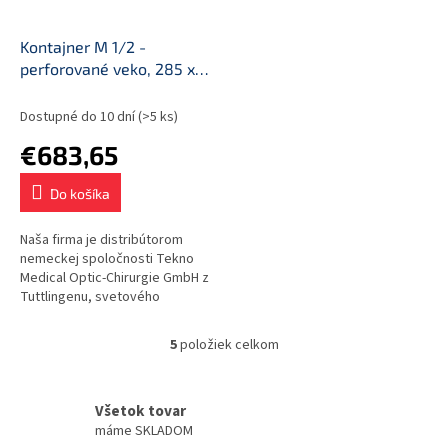
Kontajner M 1/2 -
perforované veko, 285 x
280 x 260 mm (2 filtre)
Dostupné do 10 dní
(>5 ks)
€683,65
Do košíka
Naša firma je distribútorom
nemeckej spoločnosti Tekno
Medical Optic-Chirurgie GmbH z
Tuttlingenu, svetového
strediska výroby nástrojov a
endoskopických veží.
5
položiek celkom
O
Kontajnery z...
v
l
á
Všetok tovar
d
máme SKLADOM
a