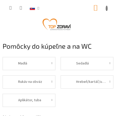
Prejsť
NÁKUP
na
obsah
KOŠÍK
Pomôcky do kúpeľne a na WC
Madlá
Sedadlá
Rukáv na obväz
Hrebeň/kartáč/umývanie
Aplikátor, tuba