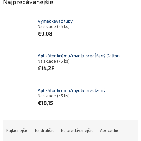
Najpredávanejšie
Vymačkávač tuby
Na sklade
(>5 ks)
€9,08
Aplikátor krému/mydla predĺžený Dalton
Na sklade
(>5 ks)
€14,28
Aplikátor krému/mydla predĺžený
Na sklade
(>5 ks)
€18,15
R
a
Najlacnejšie
Najdrahšie
Najpredávanejšie
Abecedne
d