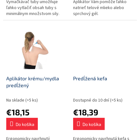
Vymačkávač tuby umožňuje
Aplikátor Vám pomôže ľahko
ľahko vytlačiť obsah tuby s
natrieť telové mlieko alebo
minimálnym množstvom sily.
sprchový gél.
Aplikátor krému/mydla
Predĺžená kefa
predĺžený
Na sklade
(>5 ks)
Dostupné do 10 dní
(>5 ks)
€18,15
€18,39
Do košíka
Do košíka
Ergonomicky navrhnutý
Ergonomicky navrhnutá kefa s