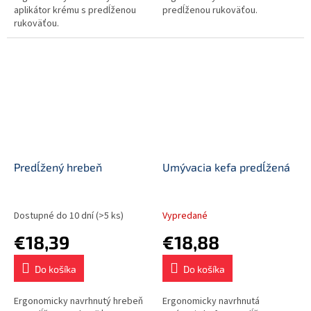
aplikátor krému s predĺženou
predĺženou rukoväťou.
rukoväťou.
Predĺžený hrebeň
Umývacia kefa predĺžená
Dostupné do 10 dní
(>5 ks)
Vypredané
€18,39
€18,88
Do košíka
Do košíka
Ergonomicky navrhnutý hrebeň
Ergonomicky navrhnutá