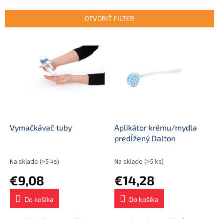
e
n
OTVORIŤ FILTER
i
e
V
p
ý
r
p
o
i
d
s
u
p
k
r
t
o
o
d
Vymačkávač tuby
Aplikátor krému/mydla
v
u
predĺžený Dalton
k
t
Na sklade
(>5 ks)
Na sklade
(>5 ks)
o
€9,08
€14,28
v
Do košíka
Do košíka