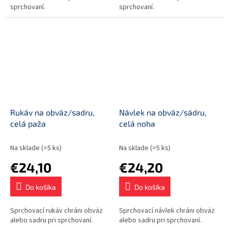
sprchovaní.
sprchovaní.
Rukáv na obväz/sadru,
Návlek na obväz/sádru,
celá paža
celá noha
Na sklade
(>5 ks)
Na sklade
(>5 ks)
€24,10
€24,20
Do košíka
Do košíka
Sprchovací rukáv chráni obväz
Sprchovací návlek chráni obväz
alebo sadru pri sprchovaní.
alebo sadru pri sprchovaní.