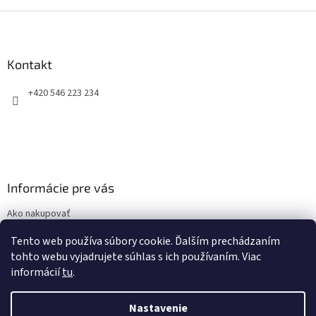
u
Z
á
p
ä
Kontakt
t
+420 546 223 234
i
e
Informácie pre vás
Ako nakupovať
Obchodné podmienky
Tento web používa súbory cookie. Ďalším prechádzaním
Podmienky ochrany osobných údajov
tohto webu vyjadrujete súhlas s ich používaním. Viac
informácií
tu
.
Nastavenie
Vytvoril Shoptet