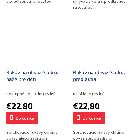
s predĺženou rukoväťou.
umývacia kefa s predĺženou
rukoväťou.
Rukáv na obväz/sadru,
Rukáv na obväz/sadru,
paže pre deti
predlaktia
Dostupné do 10 dní
(>5 ks)
Na sklade
(>5 ks)
€22,80
€22,80
Do košíka
Do košíka
Sprchovacie rukávy chránia
Sprchovacie rukávy chránia
obväz alebo sadru pri
obväz alebo sadru pri