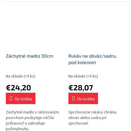
Záchytné madlo 30cm
Rukáv na obväz/sadru,
pod kolenom
Na sklade
(>5 ks)
Na sklade
(>5 ks)
€24,20
€28,07
Do košíka
Do košíka
Záchytné madlo s rebrovaným
Sprchovacie rukávy chránia
povrchom poskytuje väčšiu
obväz alebo sadru pri
priľnavosť a zabraňuje
sprchovaní.
pošmyknutiu.