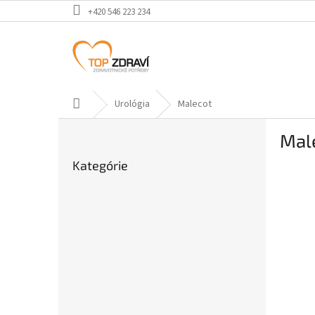
Prejsť
+420 546 223 234
na
obsah
Domov
Urológia
Malecot
B
Mal
o
Preskočiť
č
Kategórie
kategórie
n
ý
p
a
n
e
l