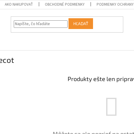
AKO NAKUPOVAŤ
OBCHODNÉ PODMIENKY
PODMIENKY OCHRANY
HĽADAŤ
ecot
Produkty ešte len pripr
Môžete sa ale pozrieť na osta