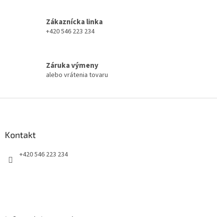
c
i
Zákaznícka linka
e
+420 546 223 234
p
r
v
k
Záruka výmeny
y
alebo vrátenia tovaru
v
ý
p
Z
i
á
s
p
u
ä
Kontakt
t
+420 546 223 234
i
e