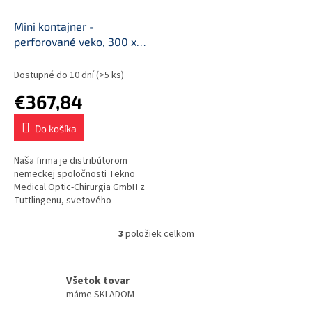
Mini kontajner -
perforované veko, 300 x
135 x 100 mm (2 filtre)
Dostupné do 10 dní
(>5 ks)
€367,84
Do košíka
Naša firma je distribútorom
nemeckej spoločnosti Tekno
Medical Optic-Chirurgia GmbH z
Tuttlingenu, svetového
strediska výroby nástrojov a
endoskopických veží.
3
položiek celkom
O
Kontajnery z...
v
l
á
Všetok tovar
d
máme SKLADOM
a