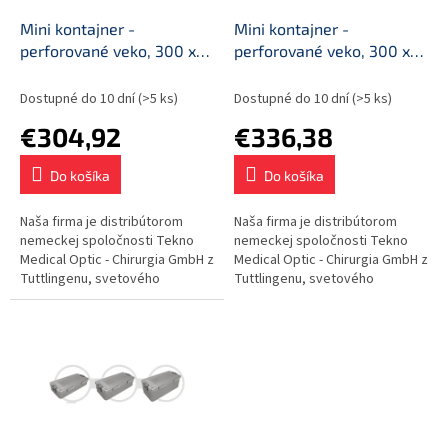
o
o
d
Mini kontajner -
Mini kontajner -
v
u
perforované veko, 300 x
perforované veko, 300 x
k
135 x 40 mm (2 filtre)
135 x 70 mm (2 filtre)
t
Dostupné do 10 dní
(>5 ks)
Dostupné do 10 dní
(>5 ks)
o
€304,92
€336,38
v
Do košíka
Do košíka
Naša firma je distribútorom
Naša firma je distribútorom
nemeckej spoločnosti Tekno
nemeckej spoločnosti Tekno
Medical Optic - Chirurgia GmbH z
Medical Optic - Chirurgia GmbH z
Tuttlingenu, svetového
Tuttlingenu, svetového
strediska výroby nástrojov a
strediska výroby nástrojov a
endoskopických veží.
endoskopických veží.
Kontajnery z...
Kontajnery z...