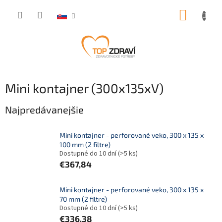
Prejsť
NÁKUP
na
obsah
KOŠÍK
Mini kontajner (300x135xV)
Najpredávanejšie
Mini kontajner - perforované veko, 300 x 135 x
100 mm (2 filtre)
Dostupné do 10 dní
(>5 ks)
€367,84
Mini kontajner - perforované veko, 300 x 135 x
70 mm (2 filtre)
Dostupné do 10 dní
(>5 ks)
€336,38