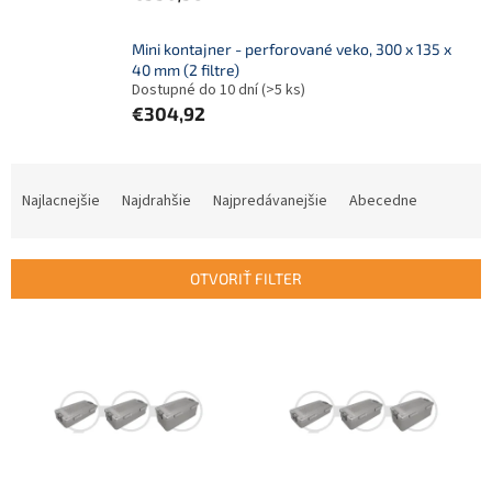
Mini kontajner - perforované veko, 300 x 135 x
40 mm (2 filtre)
Dostupné do 10 dní
(>5 ks)
€304,92
R
a
Najlacnejšie
Najdrahšie
Najpredávanejšie
Abecedne
d
e
n
OTVORIŤ FILTER
i
e
V
p
ý
r
p
o
i
d
s
u
p
k
r
t