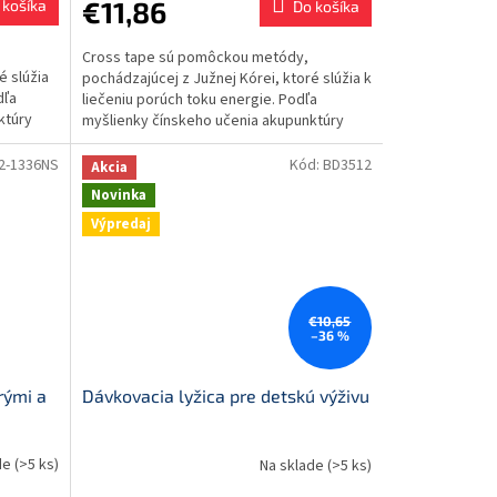
€11,86
 košíka
Do košíka
Cross tape sú pomôckou metódy,
é slúžia
pochádzajúcej z Južnej Kórei, ktoré slúžia k
dľa
liečeniu porúch toku energie. Podľa
ktúry
myšlienky čínskeho učenia akupunktúry
prúdi naša energia pod...
2-1336NS
Kód:
BD3512
Akcia
Novinka
Výpredaj
€10,65
–36 %
rými a
Dávkovacia lyžica pre detskú výživu
de
(>5 ks)
Na sklade
(>5 ks)