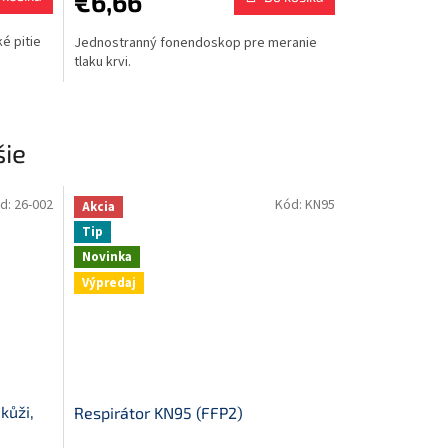
€6,66
é pitie
Jednostranný fonendoskop pre meranie
tlaku krvi.
ie
d:
26-002
Kód:
KN95
Akcia
Tip
Novinka
Výpredaj
kůži,
Respirátor KN95 (FFP2)