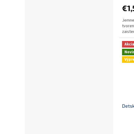
€1,
Jemne 
tvoren
zaiste
Akci
Novi
Výpr
Dets