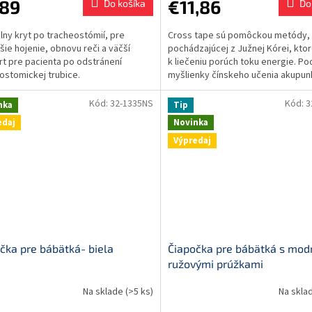
,89
€11,86
Do košíka
Do
lny kryt po tracheostómií, pre
Cross tape sú pomôckou metódy,
jšie hojenie, obnovu reči a väčší
pochádzajúcej z Južnej Kórei, ktor
t pre pacienta po odstránení
k liečeniu porúch toku energie. Po
ostomickej trubice.
myšlienky čínskeho učenia akupun
prúdi naša energia pod...
Kód:
32-1335NS
Kód:
3
nka
Tip
edaj
Novinka
Výpredaj
čka pre bábätká- biela
Čiapočka pre bábätká s mod
ružovými prúžkami
Na sklade
(>5 ks)
Na skla