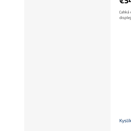
€5
Ľahká 
disple
Kyslí