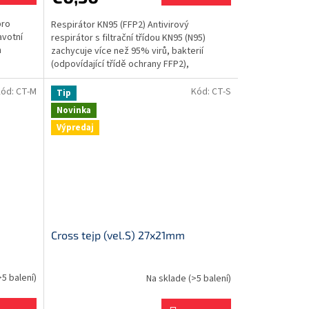
pro
Respirátor KN95 (FFP2) Antivirový
avotní
respirátor s filtrační třídou KN95 (N95)
h
zachycuje více než 95% virů, bakterií
(odpovídající třídě ochrany FFP2),
prachových, pylových i...
Kód:
CT-M
Kód:
CT-S
Tip
Novinka
Výpredaj
Cross tejp (vel.S) 27x21mm
>5 balení)
Na sklade
(>5 balení)