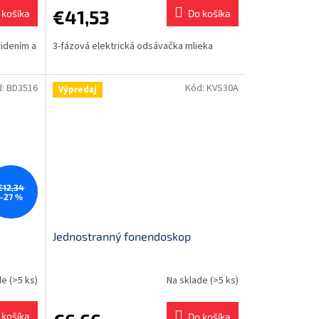
€41,53
 košíka
Do košíka
idením a
3-fázová elektrická odsávačka mlieka
d:
BD3516
Kód:
KVS30A
Výpredaj
€12,34
–27 %
Jednostranný fonendoskop
de
(>5 ks)
Na sklade
(>5 ks)
 košíka
Do košíka