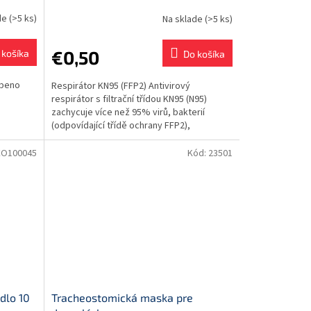
de
(>5 ks)
Na sklade
(>5 ks)
€0,50
 košíka
Do košíka
obeno
Respirátor KN95 (FFP2) Antivirový
respirátor s filtrační třídou KN95 (N95)
zachycuje více než 95% virů, bakterií
(odpovídající třídě ochrany FFP2),
prachových, pylových i...
EO100045
Kód:
23501
dlo 10
Tracheostomická maska pre