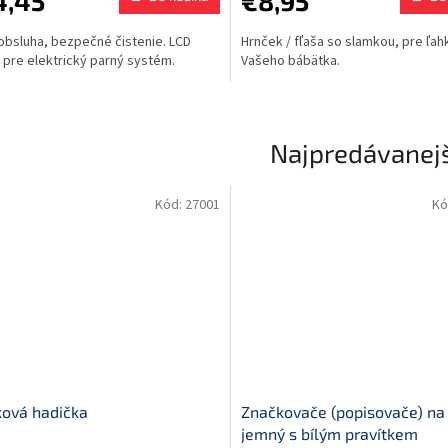
4,45
€8,95
obsluha, bezpečné čistenie. LCD
Hrnček / fľaša so slamkou, pre ľahk
j pre elektrický parný systém.
Vašeho bábätka.
Najpredávanejš
Kód:
27001
Kó
ková hadička
Značkovače (popisovače) na 
jemný s bílým pravítkem