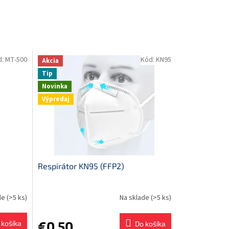
d:
MT-500
Kód:
KN95
Akcia
Tip
Novinka
Výpredaj
Respirátor KN95 (FFP2)
de
(>5 ks)
Na sklade
(>5 ks)
€0,50
 košíka
Do košíka