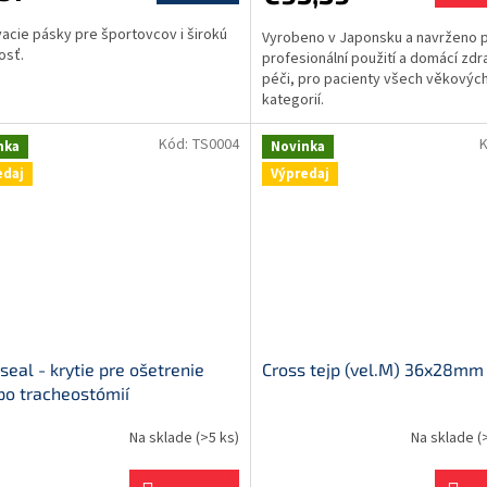
acie pásky pre športovcov i širokú
Vyrobeno v Japonsku a navrženo 
osť.
profesionální použití a domácí zdr
péči, pro pacienty všech věkovýc
ičiek.
kategorií.
Kód:
TS0004
nka
Novinka
edaj
Výpredaj
seal - krytie pre ošetrenie
Cross tejp (vel.M) 36x28mm
po tracheostómií
Na sklade
(>5 ks)
Na sklade
(