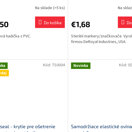
Na sklade
(>5 ks)
Na skla
,50
€1,68
Do košíka
Do
ová hadička z PVC.
Sterilní markery/značkovače. Vyr
firmou DeRoyal Industries, USA.
Kód:
TS0004
Kód:
S
nka
Novinka
edaj
seal - krytie pre ošetrenie
Samodržiace elastické ovína