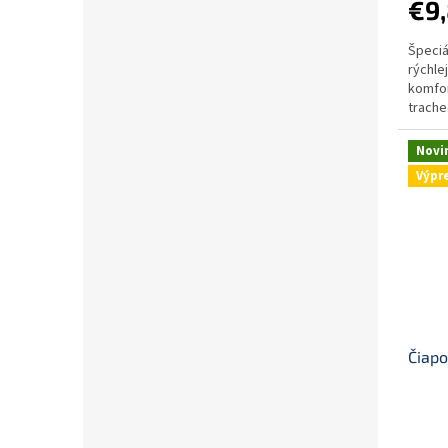
€9
Špeciá
rýchle
komfor
trache
Novi
Výpr
Čiapo