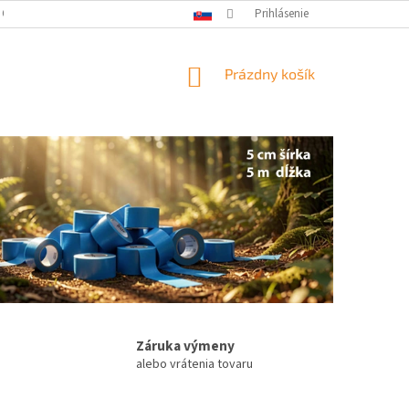
 OSOBNÝCH ÚDAJOV
Prihlásenie
NÁKUPNÝ
Prázdny košík
KOŠÍK
Záruka výmeny
alebo vrátenia tovaru