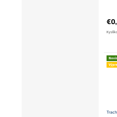
€0
Kyslík
Novi
Výpr
Trach