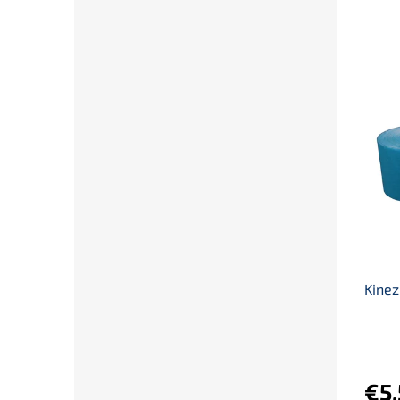
Kinez
Priem
hodno
produ
€5,
je