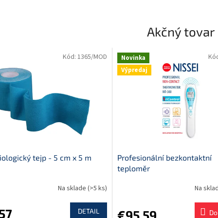
Akčný tovar
Kód:
1365/MOD
Kó
Novinka
Výpredaj
iologický tejp - 5 cm x 5 m
Profesionální bezkontaktní
teploměr
Na sklade
(>5 ks)
Na skla
erné
tenie
ktu
57
DETAIL
€95,59
Do