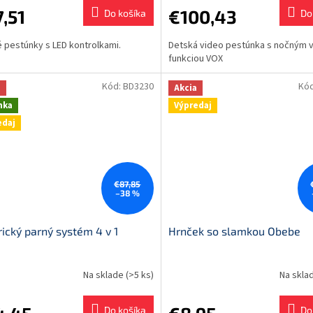
,51
€100,43
Do košíka
Do
 pestúnky s LED kontrolkami.
Detská video pestúnka s nočným v
funkciou VOX
Kód:
BD3230
Kó
a
Akcia
nka
Výpredaj
edaj
€87,85
–38 %
rický parný systém 4 v 1
Hrnček so slamkou Obebe
Na sklade
(>5 ks)
Na skla
Do košíka
Do