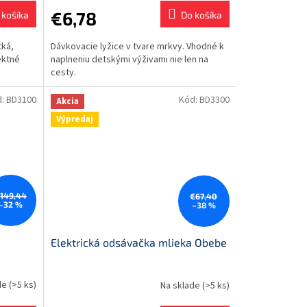
€6,78
 košíka
Do košíka
tká,
Dávkovacie lyžice v tvare mrkvy. Vhodné k
ektné
naplneniu detskými výživami nie len na
cesty.
d:
BD3100
Kód:
BD3300
Akcia
Výpredaj
149,44
€67,40
–32 %
–38 %
Elektrická odsávačka mlieka Obebe
de
(>5 ks)
Na sklade
(>5 ks)