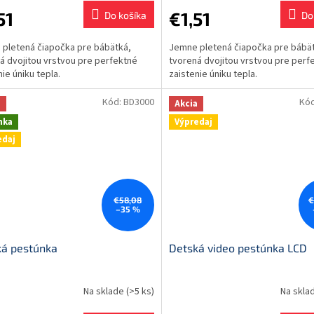
51
€1,51
Do košíka
Do
pletená čiapočka pre bábätká,
Jemne pletená čiapočka pre bábä
á dvojitou vrstvou pre perfektné
tvorená dvojitou vrstvou pre perf
nie úniku tepla.
zaistenie úniku tepla.
Kód:
BD3000
Kó
a
Akcia
nka
Výpredaj
edaj
€58,08
€
–35 %
ká pestúnka
Detská video pestúnka LCD
Na sklade
(>5 ks)
Na skla