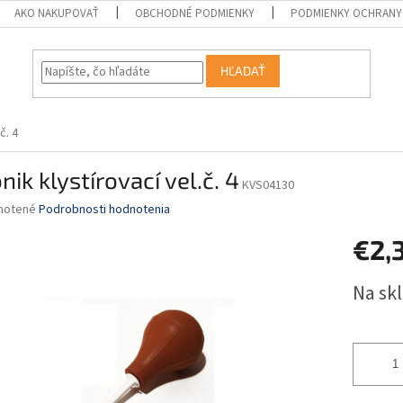
AKO NAKUPOVAŤ
OBCHODNÉ PODMIENKY
PODMIENKY OCHRANY
HĽADAŤ
č. 4
nik klystírovací vel.č. 4
KVS04130
né
notené
Podrobnosti hodnotenia
nie
€2,
u
Jednotk
Na sk
cena:
iek.