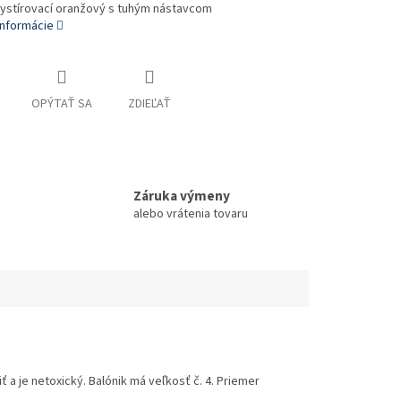
lystírovací oranžový s tuhým nástavcom
informácie
OPÝTAŤ SA
ZDIEĽAŤ
Záruka výmeny
alebo vrátenia tovaru
 a je netoxický. Balónik má veľkosť č. 4. Priemer