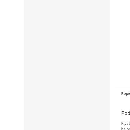
Popi
Pod
Klyst
baló