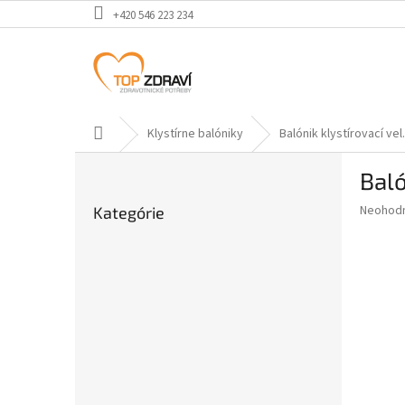
Prejsť
+420 546 223 234
na
obsah
Domov
Klystírne balóniky
Balónik klystírovací vel.
B
Baló
o
Preskočiť
č
Priemer
Neohod
Kategórie
kategórie
n
hodnote
ý
produkt
p
je
0,0
a
z
n
5
e
hviezdič
l