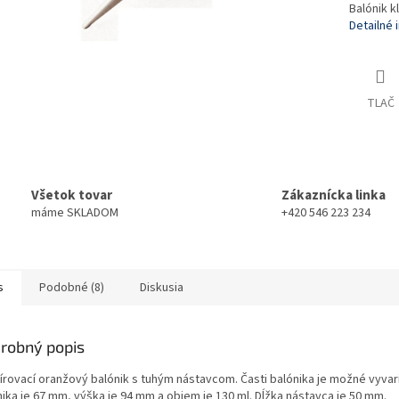
Balónik k
Detailné 
TLAČ
Všetok tovar
Zákaznícka linka
máme SKLADOM
+420 546 223 234
s
Podobné (8)
Diskusia
robný popis
írovací oranžový balónik s tuhým nástavcom. Časti balónika je možné vyvariť
nika je 67 mm, výška je 94 mm a objem je 130 ml. Dĺžka nástavca je 50 mm.