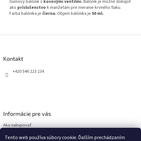
Gumový balónik s
kovovými ventilmi.
Balónik je možné dokúpiť
ako
príslušenstvo
k manžetám pre meranie krvného tlaku.
Farba balónika je
čierna.
Objem balónika je
50 ml.
Z
á
p
ä
Kontakt
t
+420 546 223 234
i
e
Informácie pre vás
Ako nakupovať
Obchodné podmienky
Tento web používa súbory cookie. Ďalším prechádzaním