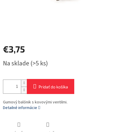
€3,75
Jednotková
Na sklade
(>5 ks)
cena:
Pridať do košíka
Gumový balónik s kovovými ventilmi.
Detailné informácie