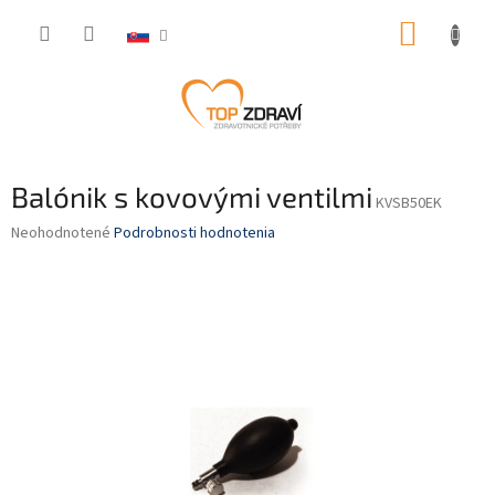
Prejsť
NÁKUP
na
obsah
KOŠÍK
Balónik s kovovými ventilmi
KVSB50EK
Priemerné
Neohodnotené
Podrobnosti hodnotenia
hodnotenie
produktu
je
0,0
z
5
hviezdičiek.