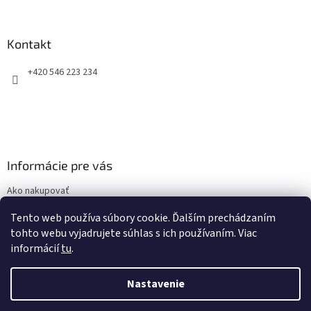
á
p
ä
Kontakt
t
+420 546 223 234
i
e
Informácie pre vás
Ako nakupovať
Obchodné podmienky
Tento web používa súbory cookie. Ďalším prechádzaním
Podmienky ochrany osobných údajov
tohto webu vyjadrujete súhlas s ich používaním. Viac
informácií
tu
.
Nastavenie
Vytvoril Shoptet