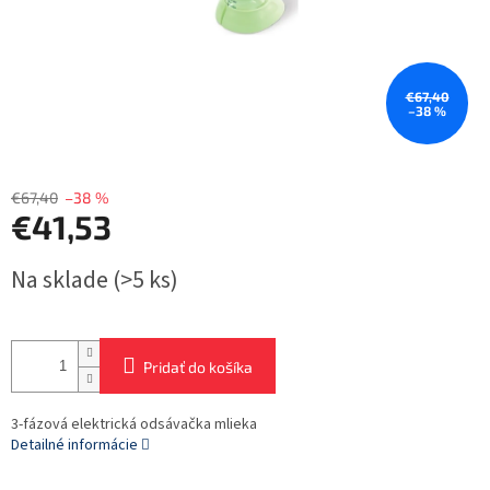
€67,40
–38 %
€67,40
–38 %
€41,53
Jednotková
Na sklade
(>5 ks)
cena:
Pridať do košíka
3-fázová elektrická odsávačka mlieka
Detailné informácie