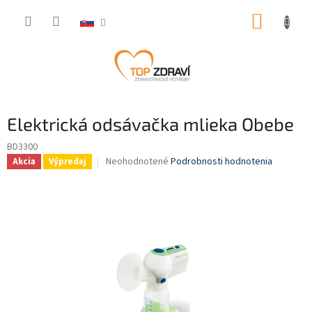
Prejsť
NÁKUP
na
obsah
KOŠÍK
Elektrická odsávačka mlieka Obebe
BD3300
Priemerné
Neohodnotené
Podrobnosti hodnotenia
Akcia
Výpredaj
hodnotenie
produktu
je
0,0
z
5
hviezdičiek.