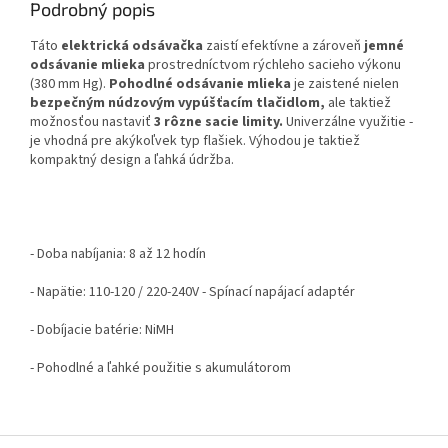
Podrobný popis
Táto
elektrická odsávačka
zaistí efektívne a zároveň
jemné
odsávanie mlieka
prostredníctvom rýchleho sacieho výkonu
(380 mm Hg).
Pohodlné odsávanie mlieka
je zaistené nielen
bezpečným núdzovým vypúšťacím tlačidlom,
ale taktiež
možnosťou nastaviť
3 rôzne sacie limity.
Univerzálne využitie -
je vhodná pre akýkoľvek typ flašiek. Výhodou je taktiež
kompaktný design a ľahká údržba.
- Doba nabíjania: 8 až 12 hodín
- Napätie: 110-120 / 220-240V - Spínací napájací adaptér
- Dobíjacie batérie: NiMH
- Pohodlné a ľahké použitie s ​​akumulátorom
Z