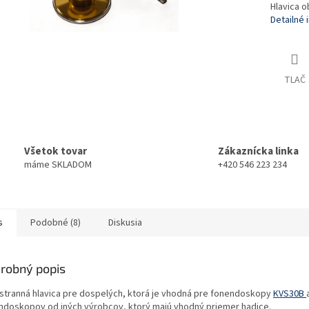
Hlavica o
Detailné 
TLAČ
Všetok tovar
Zákaznícka linka
máme SKLADOM
+420 546 223 234
s
Podobné (8)
Diskusia
robný popis
stranná hlavica pre dospelých, ktorá je vhodná pre fonendoskopy
KVS30B
ndoskopov od iných výrobcov, ktorý majú vhodný priemer hadice.