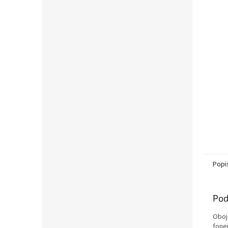
Popi
Pod
Oboj
fone