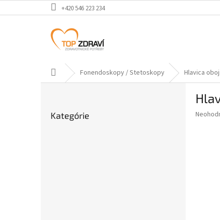
Prejsť
+420 546 223 234
na
obsah
Domov
Fonendoskopy / Stetoskopy
Hlavica obo
B
Hlav
o
Preskočiť
č
Priemer
Neohod
Kategórie
kategórie
n
hodnote
ý
produkt
p
je
0,0
a
z
n
5
e
hviezdič
l