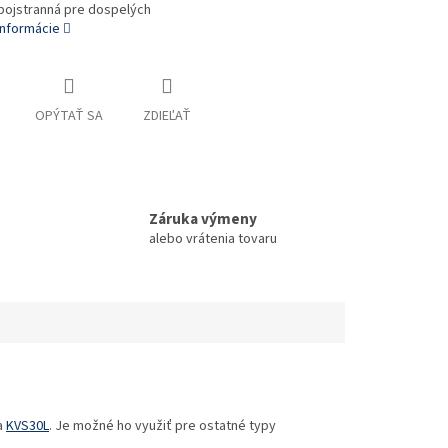
bojstranná pre dospelých
informácie
OPÝTAŤ SA
ZDIEĽAŤ
Záruka výmeny
alebo vrátenia tovaru
a
KVS30L
. Je možné ho využiť pre ostatné typy