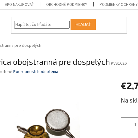
AKO NAKUPOVAŤ
OBCHODNÉ PODMIENKY
PODMIENKY OCHRANY
HĽADAŤ
jstranná pre dospelých
ica obojstranná pre dospelých
KVS1626
né
notené
Podrobnosti hodnotenia
nie
€2,
u
Jednotk
Na sk
cena:
iek.