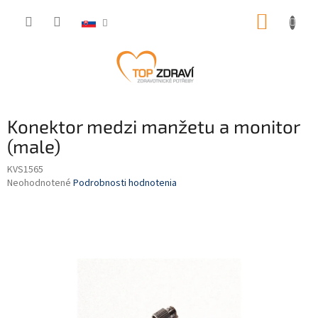
Prejsť
NÁKUP
na
obsah
KOŠÍK
Konektor medzi manžetu a monitor
(male)
KVS1565
Priemerné
Neohodnotené
Podrobnosti hodnotenia
hodnotenie
produktu
je
0,0
z
5
hviezdičiek.