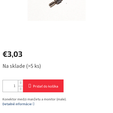
€3,03
Jednotková
Na sklade
(>5 ks)
cena:
Pridať do košíka
Konektor medzi manžetu a monitor (male).
Detailné informácie