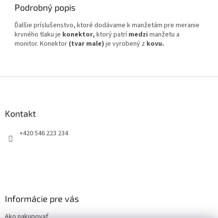
Podrobný popis
Ďalšie príslušenstvo, ktoré dodávame k manžetám pre meranie
krvného tlaku je
konektor,
ktorý patrí
medzi
manžetu a
monitor. Konektor
(tvar male)
je vyrobený z
kovu.
Z
á
p
ä
Kontakt
t
+420 546 223 234
i
e
Informácie pre vás
Ako nakupovať