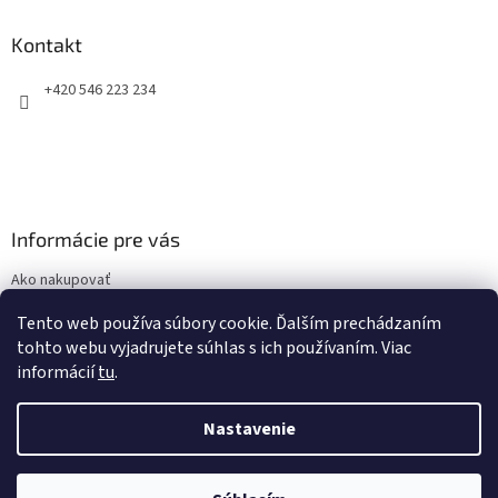
p
ä
Kontakt
t
+420 546 223 234
i
e
Informácie pre vás
Ako nakupovať
Obchodné podmienky
Tento web používa súbory cookie. Ďalším prechádzaním
Podmienky ochrany osobných údajov
tohto webu vyjadrujete súhlas s ich používaním. Viac
informácií
tu
.
Nastavenie
Vytvoril Shoptet