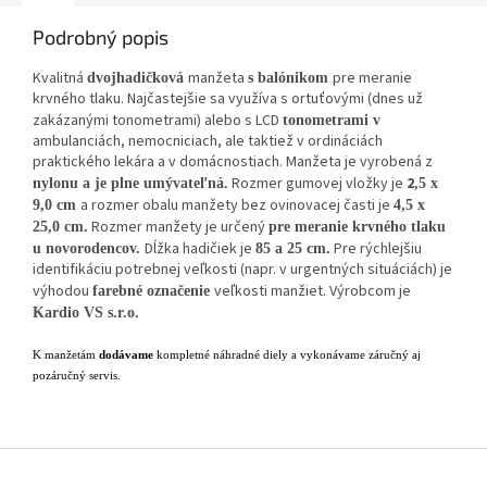
Podrobný popis
Kvalitná
manžeta
pre meranie
dvojhadičková
s balónikom
krvného tlaku. Najčastejšie sa využíva s ortuťovými (dnes už
zakázanými tonometrami) alebo s LCD
tonometrami v
ambulanciách, nemocniciach, ale taktiež v ordináciách
praktického lekára a v domácnostiach. Manžeta je vyrobená z
Rozmer gumovej vložky je
2
nylonu a je plne umývateľná.
,5 x
a rozmer obalu manžety bez ovinovacej časti je
9,0 cm
4,5 x
Rozmer manžety je určený
25,0 cm.
pre meranie krvného tlaku
Dĺžka hadičiek je
Pre rýchlejšiu
u novorodencov.
85 a 25 cm.
identifikáciu potrebnej veľkosti (napr. v urgentných situáciách) je
výhodou
veľkosti manžiet. Výrobcom je
farebné označenie
Kardio VS s.r.o.
K manžetám
dodávame
kompletné náhradné diely a vykonávame záručný aj
pozáručný servis.
Z
á