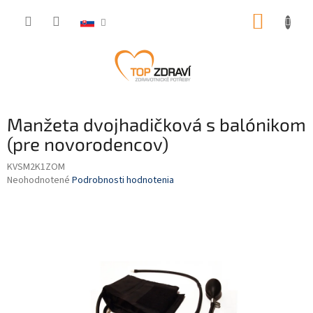
Prejsť
NÁKUP
na
obsah
KOŠÍK
Manžeta dvojhadičková s balónikom
(pre novorodencov)
KVSM2K1ZOM
Priemerné
Neohodnotené
Podrobnosti hodnotenia
hodnotenie
produktu
je
0,0
z
5
hviezdičiek.