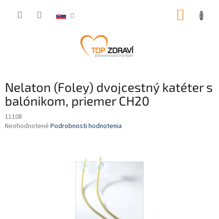
Prejsť
NÁKUP
na
obsah
KOŠÍK
Nelaton (Foley) dvojcestný katéter s
balónikom, priemer CH20
11108
Priemerné
Neohodnotené
Podrobnosti hodnotenia
hodnotenie
produktu
je
0,0
z
5
hviezdičiek.