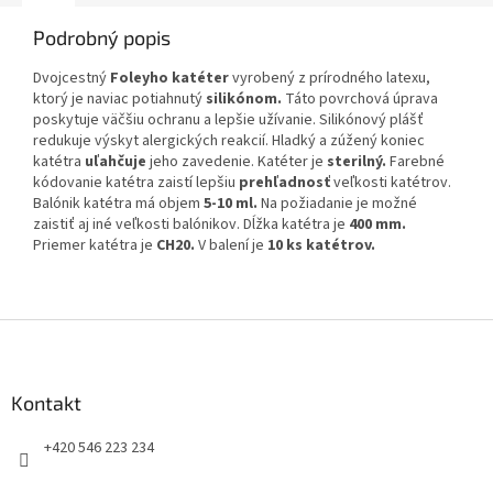
Podrobný popis
Dvojcestný
Foleyho katéter
vyrobený z prírodného latexu,
ktorý je naviac potiahnutý
silikónom.
Táto povrchová úprava
poskytuje väčšiu ochranu a lepšie užívanie. Silikónový plášť
redukuje výskyt alergických reakcií. Hladký a zúžený koniec
katétra
uľahčuje
jeho zavedenie. Katéter je
sterilný.
Farebné
kódovanie katétra zaistí lepšiu
prehľadnosť
veľkosti katétrov.
Balónik katétra má objem
5-10 ml.
Na požiadanie je možné
zaistiť aj iné veľkosti balónikov. Dĺžka katétra je
400 mm.
Priemer katétra je
CH20.
V balení je
10 ks katétrov.
Z
á
p
ä
Kontakt
t
+420 546 223 234
i
e