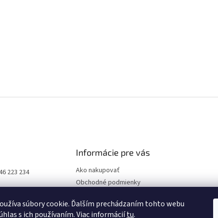
Informácie pre vás
Ako nakupovať
46 223 234
Obchodné podmienky
Podmienky ochrany osobných
oužíva súbory cookie. Ďalším prechádzaním tohto webu
údajov
úhlas s ich používaním. Viac informácií
tu
.