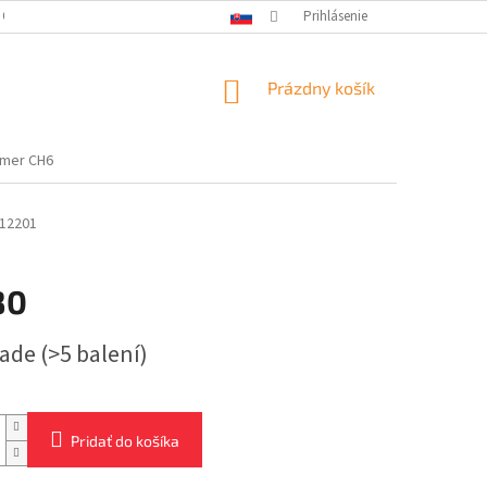
 OSOBNÝCH ÚDAJOV
Prihlásenie
NÁKUPNÝ
Prázdny košík
KOŠÍK
emer CH6
12201
80
ová
lade
(>5 balení)
Pridať do košíka