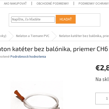
AKO NAKUPOVAŤ
OBCHODNÉ PODMIENKY
PODMIENKY OCHRANY
HĽADAŤ
evky)
Nelaton a Tiemann PVC
Nelaton katéter bez balónika, pri
ton katéter bez balónika, priemer CH6
né
notené
Podrobnosti hodnotenia
nie
€2,
u
Jednotk
Na sk
cena:
iek.