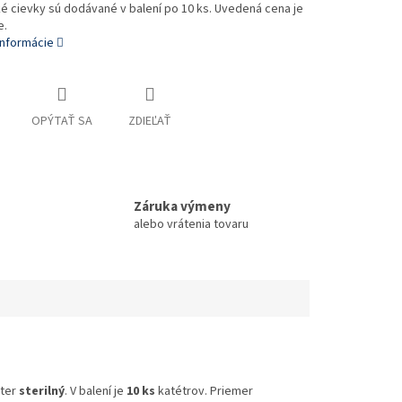
é cievky sú dodávané v balení po 10 ks. Uvedená cena je
e.
informácie
OPÝTAŤ SA
ZDIEĽAŤ
Záruka výmeny
alebo vrátenia tovaru
éter
sterilný
. V balení je
10 ks
katétrov. Priemer