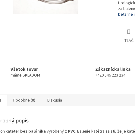
Urologick
za baleni
Detailné 
TLAČ
Všetok tovar
Zákaznícka linka
máme SKLADOM
+420 546 223 234
s
Podobné (8)
Diskusia
robný popis
ton katéter
bez balónika
vyrobený z
PVC
. Balenie katétra zaistí, že je kat