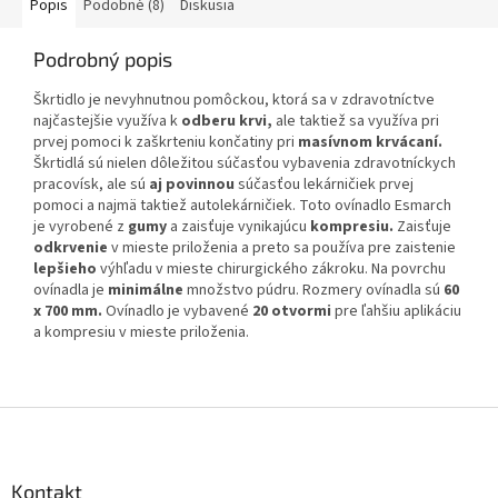
Popis
Podobné (8)
Diskusia
Podrobný popis
Škrtidlo je nevyhnutnou pomôckou, ktorá sa v zdravotníctve
najčastejšie využíva k
odberu krvi,
ale taktiež sa využíva pri
prvej pomoci k zaškrteniu končatiny pri
masívnom krvácaní.
Škrtidlá sú nielen dôležitou súčasťou vybavenia zdravotníckych
pracovísk, ale sú
aj povinnou
súčasťou lekárničiek prvej
pomoci a najmä taktiež autolekárničiek. Toto ovínadlo Esmarch
je vyrobené z
gumy
a zaisťuje vynikajúcu
kompresiu.
Zaisťuje
odkrvenie
v mieste priloženia a preto sa používa pre zaistenie
lepšieho
výhľadu v mieste chirurgického zákroku. Na povrchu
ovínadla je
minimálne
množstvo púdru. Rozmery ovínadla sú
60
x 700 mm.
Ovínadlo je vybavené
20 otvormi
pre ľahšiu aplikáciu
a kompresiu v mieste priloženia.
Z
á
p
ä
Kontakt