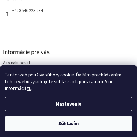
t
+420 546 223 234
i
e
Informácie pre vás
Ako nakupovať
Obchodné podmienky
Tento web používa súbory cookie. Ďalším prechádzaním
Podmienky ochrany osobných údajov
tohto webu vyjadrujete súhlas s ich používaním. Viac
informácií
tu
.
Nastavenie
Vytvoril Shoptet
Súhlasím
Copyright 2026
top-zdravie.sk
. Všetky práva vyhradené.