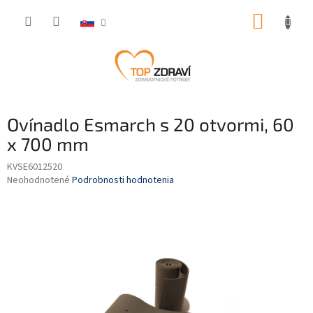
Prejsť
NÁKUP
na
obsah
KOŠÍK
Ovínadlo Esmarch s 20 otvormi, 60
x 700 mm
KVSE6012520
Priemerné
Neohodnotené
Podrobnosti hodnotenia
hodnotenie
produktu
je
0,0
z
5
hviezdičiek.