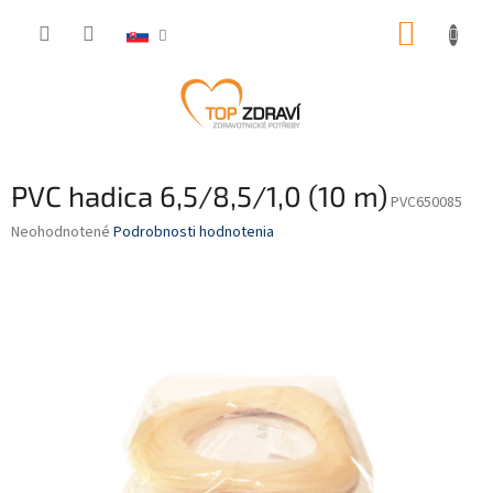
Prejsť
NÁKUP
na
obsah
KOŠÍK
PVC hadica 6,5/8,5/1,0 (10 m)
PVC650085
Priemerné
Neohodnotené
Podrobnosti hodnotenia
hodnotenie
produktu
je
0,0
z
5
hviezdičiek.