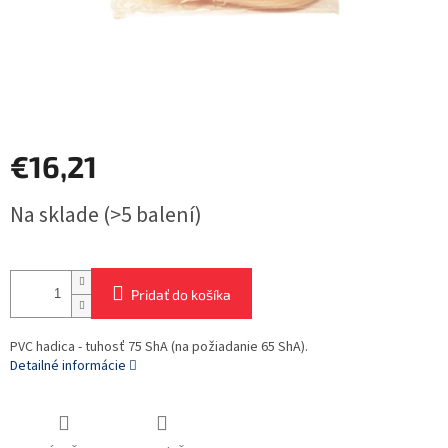
€16,21
Jednotková
Na sklade
(>5 balení)
cena:
Pridať do košíka
PVC hadica - tuhosť 75 ShA (na požiadanie 65 ShA).
Detailné informácie