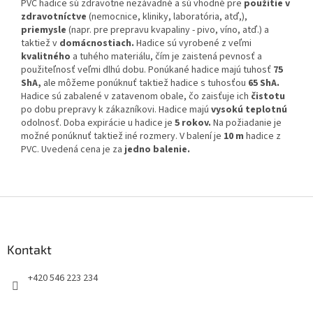
PVC hadice sú zdravotne nezávadné a sú vhodné pre
použitie v
zdravotníctve
(nemocnice, kliniky, laboratória, atď,),
priemysle
(napr. pre prepravu kvapaliny - pivo, víno, atď.) a
taktiež v
domácnostiach.
Hadice sú vyrobené z veľmi
kvalitného
a tuhého materiálu, čím je zaistená pevnosť a
použiteľnosť veľmi dlhú dobu. Ponúkané hadice majú tuhosť
75
ShA,
ale môžeme ponúknuť taktiež hadice s tuhosťou
65 ShA.
Hadice sú zabalené v zatavenom obale, čo zaisťuje ich
čistotu
po dobu prepravy k zákazníkovi. Hadice majú
vysokú teplotnú
odolnosť. Doba expirácie u hadice je
5 rokov.
Na požiadanie je
možné ponúknuť taktiež iné rozmery. V balení je
10 m
hadice z
PVC. Uvedená cena je za
jedno balenie.
Z
á
p
ä
Kontakt
t
+420 546 223 234
i
e