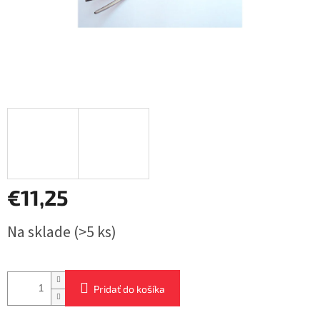
€11,25
Jednotková
Na sklade
(>5 ks)
cena:
Pridať do košíka