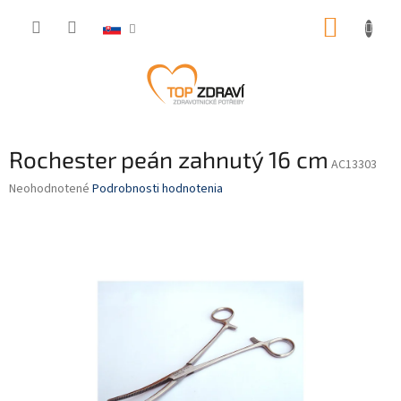
Prejsť
NÁKUP
na
obsah
KOŠÍK
Rochester peán zahnutý 16 cm
AC13303
Priemerné
Neohodnotené
Podrobnosti hodnotenia
hodnotenie
produktu
je
0,0
z
5
hviezdičiek.