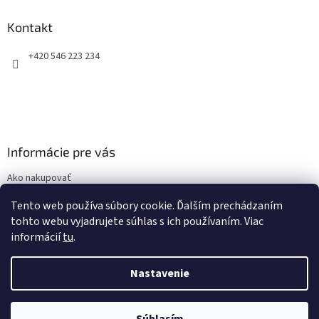
p
ä
Kontakt
t
+420 546 223 234
i
e
Informácie pre vás
Ako nakupovať
Obchodné podmienky
Tento web používa súbory cookie. Ďalším prechádzaním
Podmienky ochrany osobných údajov
tohto webu vyjadrujete súhlas s ich používaním. Viac
informácií
tu
.
Nastavenie
Vytvoril Shoptet