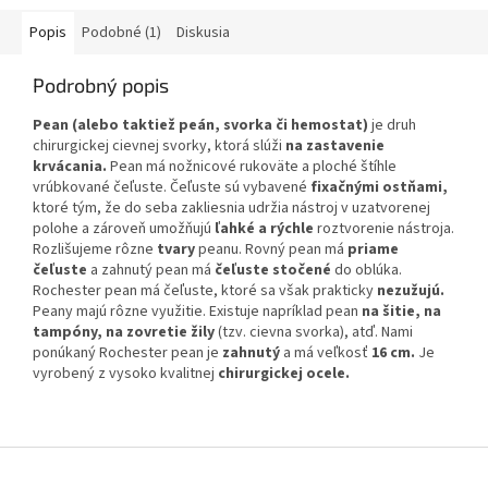
Popis
Podobné (1)
Diskusia
Podrobný popis
Pean (alebo taktiež peán, svorka či hemostat)
je druh
chirurgickej cievnej svorky, ktorá slúži
na zastavenie
krvácania.
Pean má nožnicové rukoväte a ploché štíhle
vrúbkované čeľuste. Čeľuste sú vybavené
fixačnými ostňami,
ktoré tým, že do seba zakliesnia udržia nástroj v uzatvorenej
polohe a zároveň umožňujú
ľahké a rýchle
roztvorenie nástroja.
Rozlišujeme rôzne
tvary
peanu. Rovný pean má
priame
čeľuste
a zahnutý pean má
čeľuste stočené
do oblúka.
Rochester pean má čeľuste, ktoré sa však prakticky
nezužujú.
Peany majú rôzne využitie. Existuje napríklad pean
na šitie, na
tampóny, na zovretie žily
(tzv. cievna svorka), atď.
Nami
ponúkaný Rochester pean je
zahnutý
a má veľkosť
16 cm.
Je
vyrobený z vysoko kvalitnej
chirurgickej ocele.
Z
á