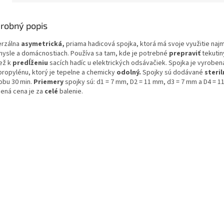
robný popis
erzálna
asymetrická,
priama hadicová spojka, ktorá má svoje využitie najm
mysle a domácnostiach. Používa sa tam, kde je potrebné
prepraviť
tekutin
iež k
predĺženiu
sacích hadíc u elektrických odsávačiek. Spojka je vyroben
propylénu, ktorý je tepelne a chemicky
odolný.
Spojky sú dodávané
steri
obu 30 min.
Priemery
spojky sú: d1 = 7 mm, D2 = 11 mm, d3 = 7 mm a D4 = 1
ená cena je za
celé
balenie.