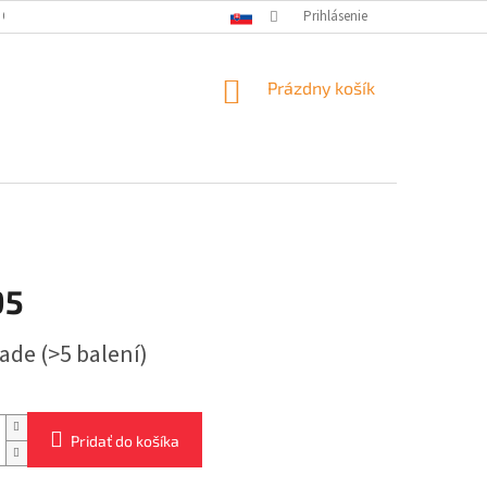
 OSOBNÝCH ÚDAJOV
Prihlásenie
NÁKUPNÝ
Prázdny košík
KOŠÍK
95
ová
lade
(>5 balení)
Pridať do košíka