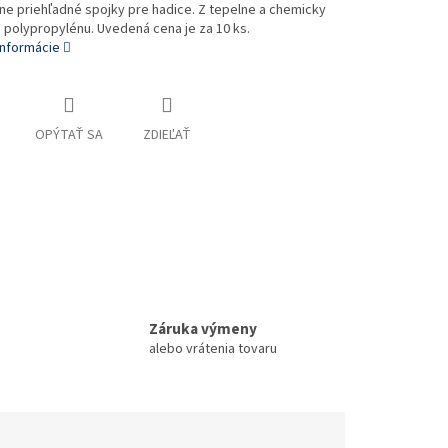
ne priehľadné spojky pre hadice. Z tepelne a chemicky
polypropylénu. Uvedená cena je za 10 ks.
informácie
OPÝTAŤ SA
ZDIEĽAŤ
Záruka výmeny
alebo vrátenia tovaru