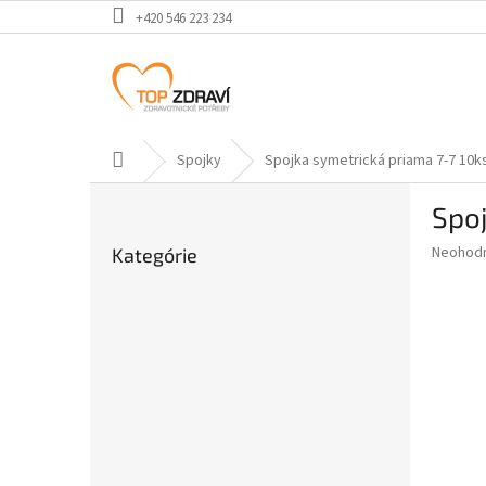
Prejsť
+420 546 223 234
na
obsah
Domov
Spojky
Spojka symetrická priama 7-7 10k
B
Spoj
o
Preskočiť
č
Priemer
Neohod
Kategórie
kategórie
n
hodnote
ý
produkt
p
je
0,0
a
z
n
5
e
hviezdič
l