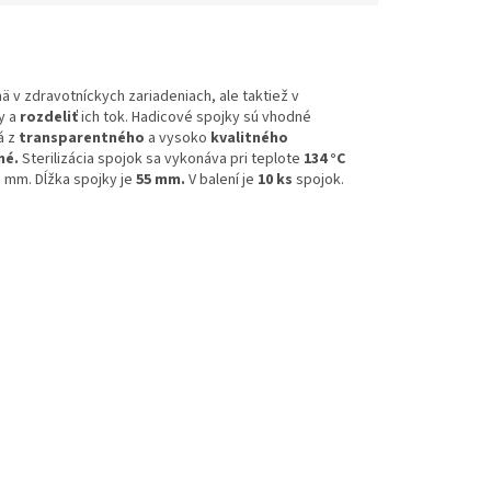
ä v zdravotníckych zariadeniach, ale taktiež v
y a
rozdeliť
ich tok. Hadicové spojky sú vhodné
á z
transparentného
a vysoko
kvalitného
lné.
Sterilizácia spojok sa vykonáva pri teplote
134 °C
1 mm. Dĺžka spojky je
55 mm.
V balení je
10 ks
spojok.