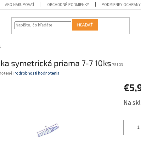
AKO NAKUPOVAŤ
OBCHODNÉ PODMIENKY
PODMIENKY OCHRANY
HĽADAŤ
s
ka symetrická priama 7-7 10ks
75103
né
notené
Podrobnosti hodnotenia
nie
€5,
u
Jednotk
Na sk
cena:
iek.