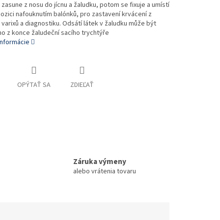
zasune z nosu do jícnu a žaludku, potom se fixuje a umístí
pozici nafouknutím balónků, pro zastavení krvácení z
 varixů a diagnostiku. Odsátí látek v žaludku může být
o z konce žaludeční sacího trychtýře
informácie
OPÝTAŤ SA
ZDIEĽAŤ
Záruka výmeny
alebo vrátenia tovaru