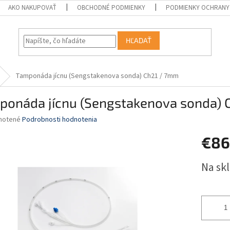
AKO NAKUPOVAŤ
OBCHODNÉ PODMIENKY
PODMIENKY OCHRANY
HĽADAŤ
Tamponáda jícnu (Sengstakenova sonda) Ch21 / 7mm
ponáda jícnu (Sengstakenova sonda) 
né
notené
Podrobnosti hodnotenia
nie
€86
u
Jednotk
Na sk
cena:
iek.