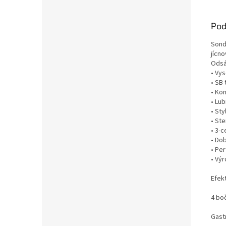
Pod
Sonda
jícno
Odsá
• Vys
• SB 
• Ko
• Lub
• St
• Ste
• 3-c
• Dob
• Per
• Vý
Efek
4 bo
Gast