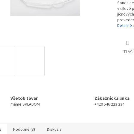
Sonda se 
v cílové 
jícnových
proveden
Detailné 
TLAČ
Všetok tovar
Zákaznícka linka
máme SKLADOM
+420 546 223 234
s
Podobné (3)
Diskusia