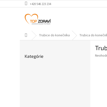
Prejsť
+420 546 223 234
na
obsah
Domov
Trubice do konečníka
Trubica do koneční
B
Trub
o
Preskočiť
č
Priemer
Neohod
Kategórie
kategórie
n
hodnote
ý
produkt
p
je
0,0
a
z
n
5
e
hviezdič
l