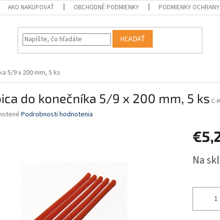
AKO NAKUPOVAŤ
OBCHODNÉ PODMIENKY
PODMIENKY OCHRANY
HĽADAŤ
ka 5/9 x 200 mm, 5 ks
ica do konečníka 5/9 x 200 mm, 5 ks
C-
né
notené
Podrobnosti hodnotenia
nie
€5,
u
Jednotk
Na sk
cena:
iek.