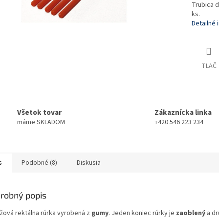
Trubica d
ks.
Detailné 
TLAČ
Všetok tovar
Zákaznícka linka
máme SKLADOM
+420 546 223 234
s
Podobné (8)
Diskusia
robný popis
žová rektálna rúrka vyrobená z
gumy
. Jeden koniec rúrky je
zaoblený
a d