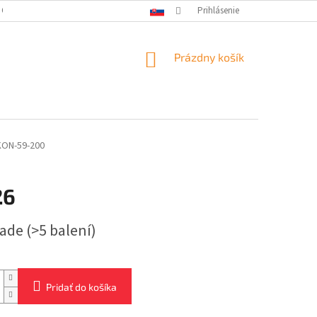
 OSOBNÝCH ÚDAJOV
Prihlásenie
NÁKUPNÝ
Prázdny košík
KOŠÍK
KON-59-200
26
ová
lade
(>5 balení)
Pridať do košíka