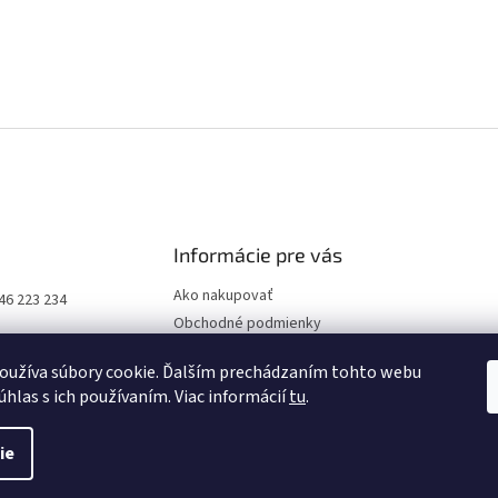
Informácie pre vás
Ako nakupovať
46 223 234
Obchodné podmienky
Podmienky ochrany osobných
oužíva súbory cookie. Ďalším prechádzaním tohto webu
údajov
úhlas s ich používaním. Viac informácií
tu
.
ie