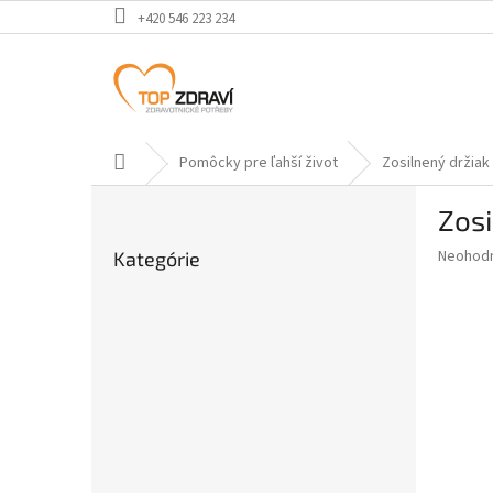
Prejsť
+420 546 223 234
na
obsah
Domov
Pomôcky pre ľahší život
Zosilnený držiak 
B
Zosi
o
Preskočiť
č
Priemer
Neohod
Kategórie
kategórie
n
hodnote
ý
produkt
p
je
0,0
a
z
n
5
e
hviezdič
l