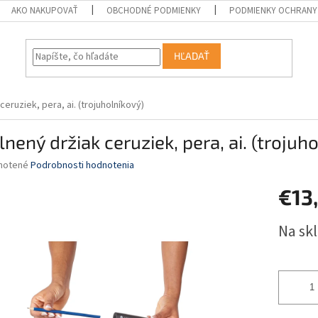
AKO NAKUPOVAŤ
OBCHODNÉ PODMIENKY
PODMIENKY OCHRANY
HĽADAŤ
ceruziek, pera, ai. (trojuholníkový)
lnený držiak ceruziek, pera, ai. (trojuh
né
notené
Podrobnosti hodnotenia
nie
€13
u
Jednotk
Na sk
cena:
iek.