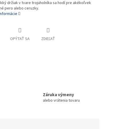
ký držiak v tvare trojuholníka sa hodí pre akékoľvek
né pero alebo ceruzky.
informácie
OPÝTAŤ SA
ZDIEĽAŤ
Záruka výmeny
alebo vrátenia tovaru