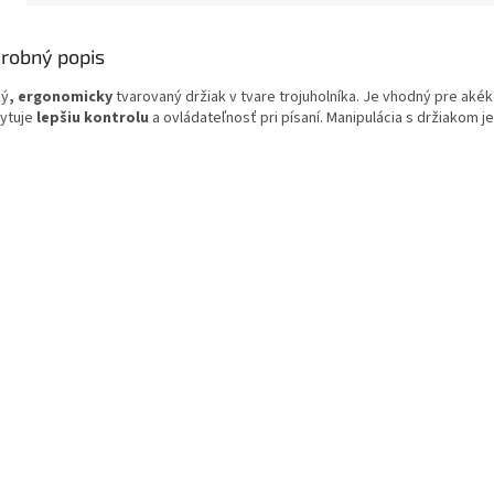
robný popis
ký
, ergonomicky
tvarovaný držiak v tvare trojuholníka. Je vhodný pre ak
ytuje
lepšiu kontrolu
a ovládateľnosť pri písaní. Manipulácia s držiakom 